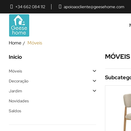
+34 662 084 112
apoioaocliente@geesehome.com
Home
Móveis
MÓVEIS
Inicio
Móveis
Subcatego
Decoração
Jardim
Novidades
Saldos