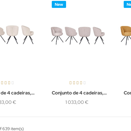
New
N
de 4 cadeiras,
Conjunto de 4 cadeiras,
Con
Kaelen
Astra
033,00 €
1 033,00 €
f 639 item(s)