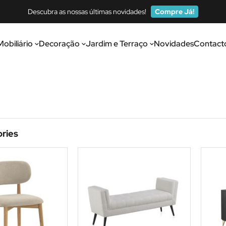
Descubra as nossas últimas novidades!
Compre Já!
Mobiliário
Decoração
Jardim e Terraço
Novidades
Contact
ries