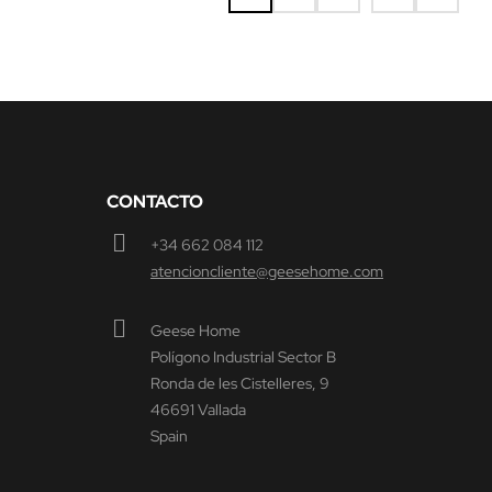
CONTACTO
+34 662 084 112
atencioncliente@geesehome.com
Geese Home
Polígono Industrial Sector B
Ronda de les Cistelleres, 9
46691 Vallada
Spain