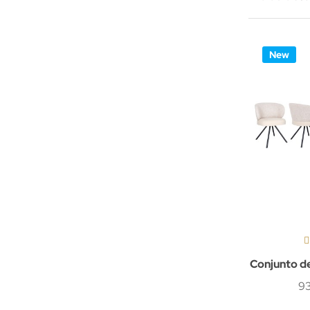
New
Conjunto de
93