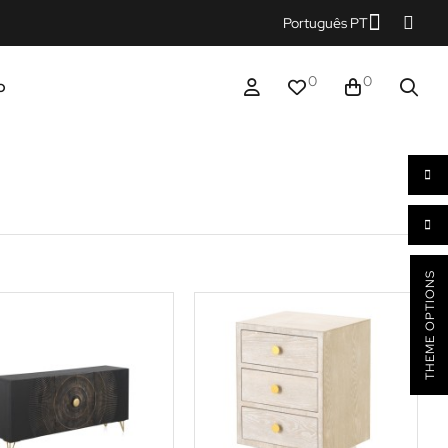
Português PT
0
0
o
THEME OPTIONS