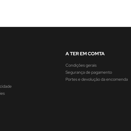
A TER EM COMTA
Condiçôes gerais
Segurança de pagamento
Portes e devoluçâo da encomenda
acidade
ies