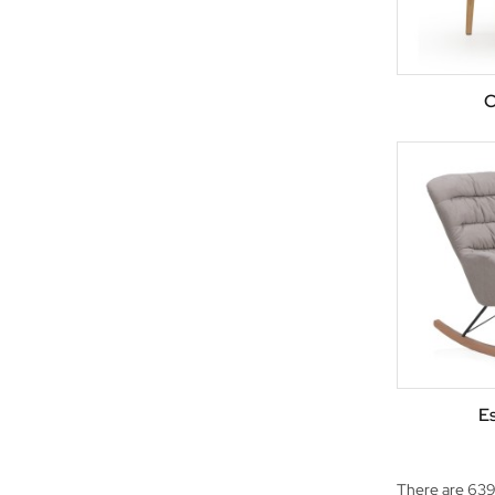
C
E
There are 639