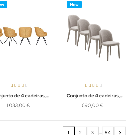
ew
New
junto de 4 cadeiras,
Conjunto de 4 cadeiras,
Rylan
Aren
1 033,00 €
690,00 €
…
1
2
3
54