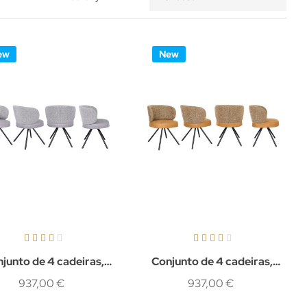
ew
New
junto de 4 cadeiras,
Conjunto de 4 cadeiras,
Vesper
Riven
937,00 €
937,00 €