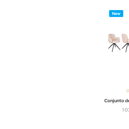
New
Conjunto de
1 