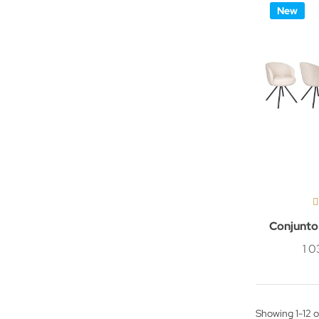
New
Conjunto 
1 
Showing 1-12 o