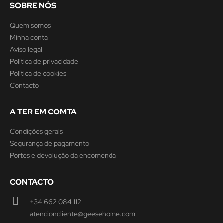
SOBRE NÓS
Quem somos
Minha conta
Aviso legal
Política de privacidade
Política de cookies
Contacto
A TER EM COMTA
Condiçôes gerais
Segurança de pagamento
Portes e devoluçâo da encomenda
CONTACTO
+34 662 084 112
atencioncliente@geesehome.com