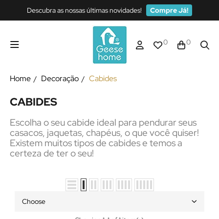
Descubra as nossas últimas novidades!
Compre Já!
0
0
Home
Decoração
Cabides
CABIDES
Escolha o seu cabide ideal para pendurar seus
casacos, jaquetas, chapéus, o que você quiser!
Existem muitos tipos de cabides e temos a
certeza de ter o seu!
Choose