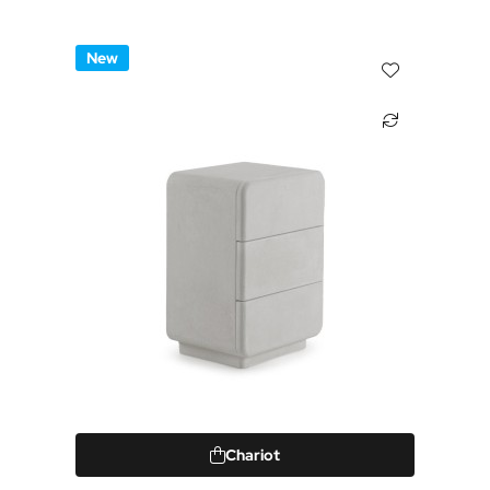
New
Chariot