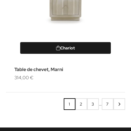
Chariot
Table de chevet, Marni
314,00 €
…
1
2
3
7