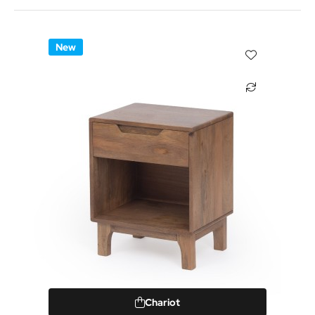
New
Chariot